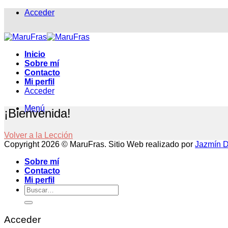
Saltar
Acceder
al
contenido
Inicio
Sobre mí
Contacto
Mi perfil
Acceder
Menú
¡Bienvenida!
Volver a la Lección
Copyright 2026 © MaruFras. Sitio Web realizado por
Jazmín Di
Sobre mí
Contacto
Mi perfil
Buscar
por:
Acceder