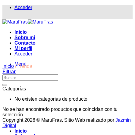
Saltar
Acceder
al
contenido
Inicio
Sobre mí
Contacto
Mi perfil
Acceder
Menú
Inicio
/
Tienda
Filtrar
Categorías
No existen categorías de producto.
No se han encontrado productos que coincidan con tu
selección.
Copyright 2026 © MaruFras. Sitio Web realizado por
Jazmín
Digital
Inicio