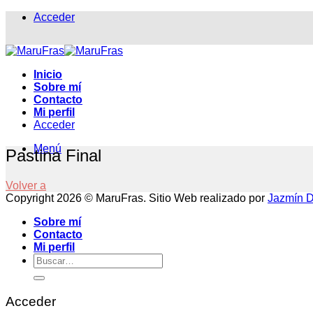
Saltar
Acceder
al
contenido
Inicio
Sobre mí
Contacto
Mi perfil
Acceder
Menú
Pastina Final
Volver a
Copyright 2026 © MaruFras. Sitio Web realizado por
Jazmín Di
Sobre mí
Contacto
Mi perfil
Buscar
por:
Acceder