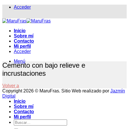
Saltar
Acceder
al
contenido
Inicio
Sobre mí
Contacto
Mi perfil
Acceder
Menú
Cemento con bajo relieve e
incrustaciones
Volver a
Copyright 2026 © MaruFras. Sitio Web realizado por
Jazmín
Digital
Inicio
Sobre mí
Contacto
Mi perfil
Buscar
por: